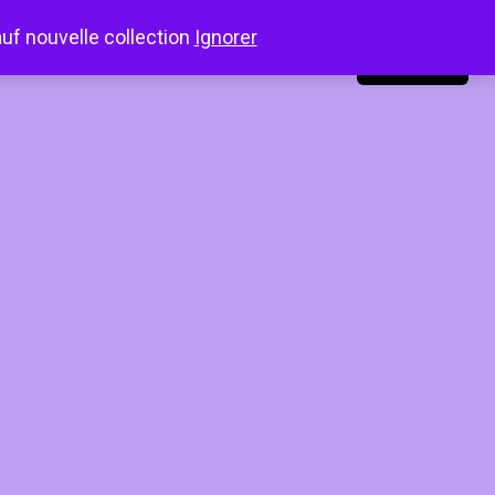
auf nouvelle collection
Ignorer
LinkedIn
Instagram
Facebook
Connexion