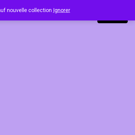
auf nouvelle collection
Ignorer
LinkedIn
Instagram
Facebook
Connexion