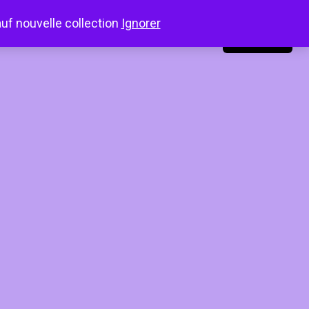
auf nouvelle collection
Ignorer
LinkedIn
Instagram
Facebook
Connexion