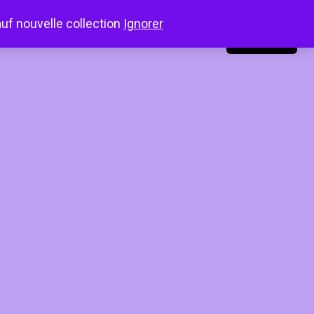
auf nouvelle collection
Ignorer
LinkedIn
Instagram
Facebook
Connexion