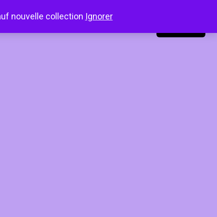
auf nouvelle collection
Ignorer
LinkedIn
Instagram
Facebook
Connexion