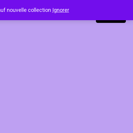
auf nouvelle collection
Ignorer
LinkedIn
Instagram
Facebook
Connexion