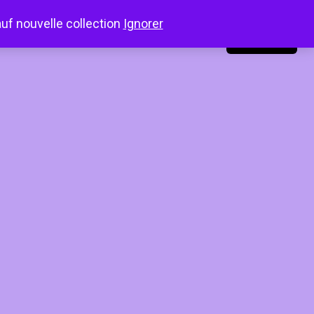
auf nouvelle collection
Ignorer
LinkedIn
Instagram
Facebook
Connexion