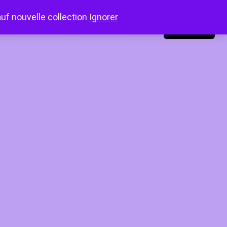
auf nouvelle collection
Ignorer
LinkedIn
Instagram
Facebook
Connexion