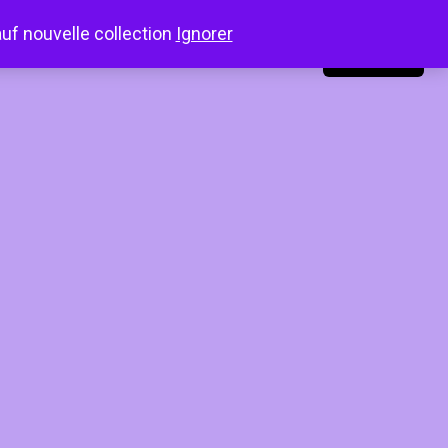
auf nouvelle collection
Ignorer
LinkedIn
Instagram
Facebook
Connexion