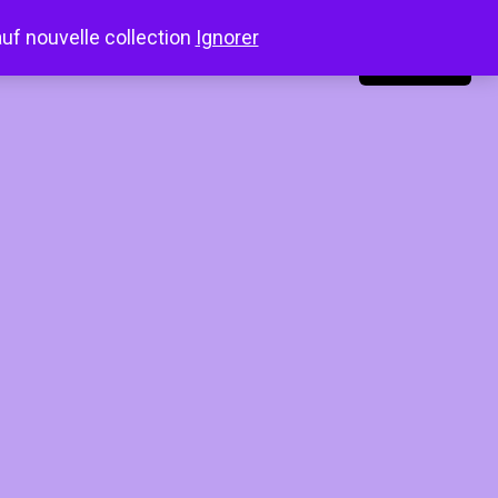
auf nouvelle collection
Ignorer
LinkedIn
Instagram
Facebook
Connexion