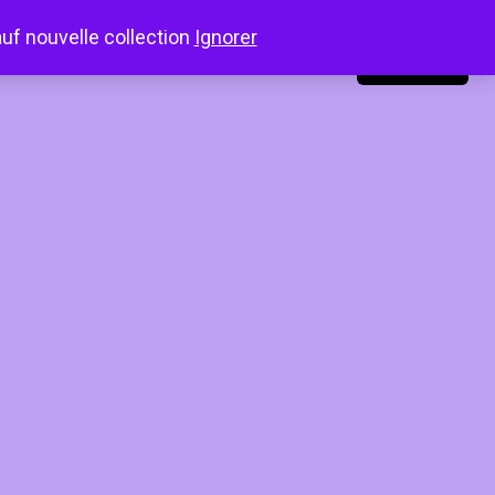
auf nouvelle collection
Ignorer
LinkedIn
Instagram
Facebook
Connexion