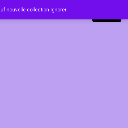
auf nouvelle collection
Ignorer
LinkedIn
Instagram
Facebook
Connexion