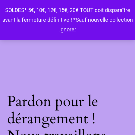
SOLDES* 5€, 10€, 12€, 15€, 20€ TOUT doit disparaître
Happy Curvy penderie
avant la fermeture définitive ! *Sauf nouvelle collection
Ignorer
LinkedIn
Instagram
Facebook
Connexion
Pardon pour le
dérangement !